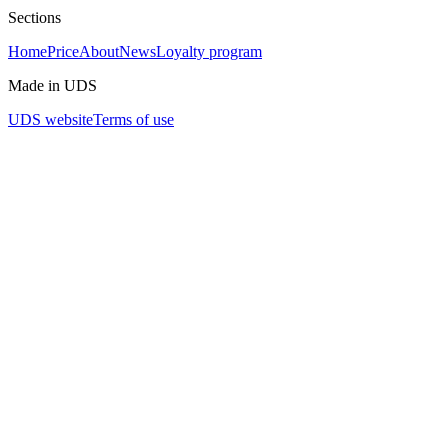
Sections
Home
Price
About
News
Loyalty program
Made in UDS
UDS website
Terms of use