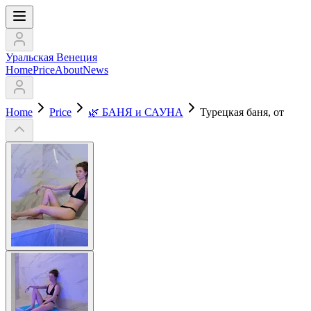
Уральская Венеция
Home
Price
About
News
Home
Price
🌿 БАНЯ и САУНА
Турецкая баня, от