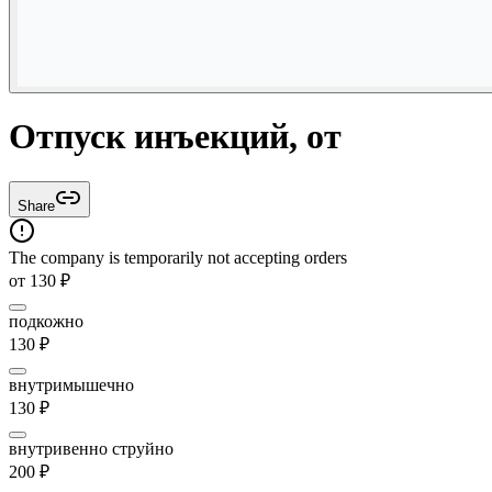
Отпуск инъекций, от
Share
The company is temporarily not accepting orders
от
130
₽
подкожно
130
₽
внутримышечно
130
₽
внутривенно струйно
200
₽