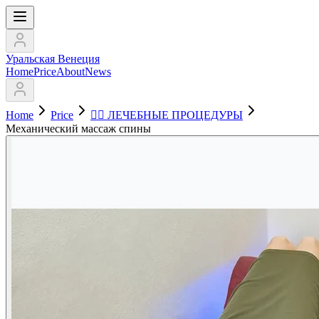
Уральская Венеция
Home
Price
About
News
Home
Price
💆‍♂️ ЛЕЧЕБНЫЕ ПРОЦЕДУРЫ
Механический массаж спины